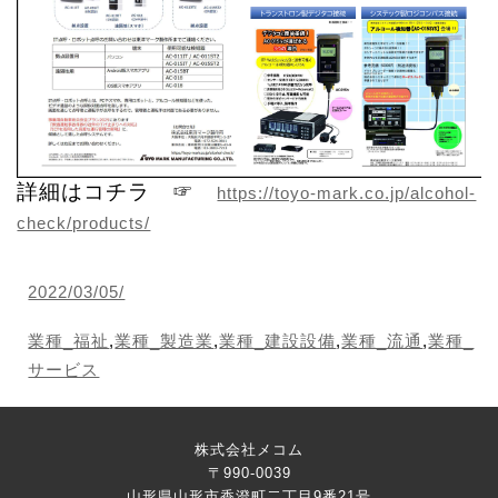
詳細はコチラ ☞
https://toyo-mark.co.jp/alcohol-
check/products/
2022/03/05/
業種_福祉
,
業種_製造業
,
業種_建設設備
,
業種_流通
,
業種_
サービス
株式会社メコム
〒990-0039
山形県山形市香澄町二丁目9番21号